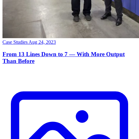
Case Studies
Aug 24, 2023
From 13 Lines Down to 7 — With More Output
Than Before