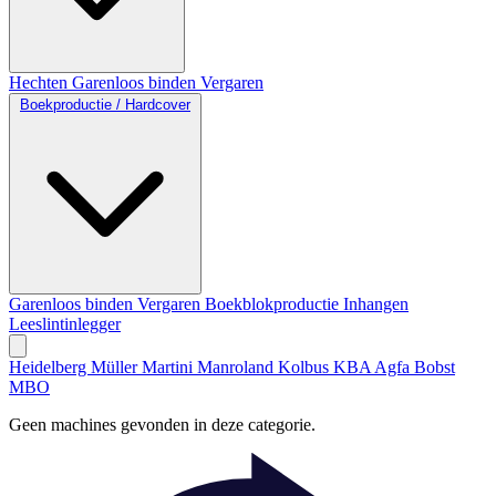
Hechten
Garenloos binden
Vergaren
Boekproductie / Hardcover
Garenloos binden
Vergaren
Boekblokproductie
Inhangen
Leeslintinlegger
Heidelberg
Müller Martini
Manroland
Kolbus
KBA
Agfa
Bobst
MBO
Geen machines gevonden in deze categorie.