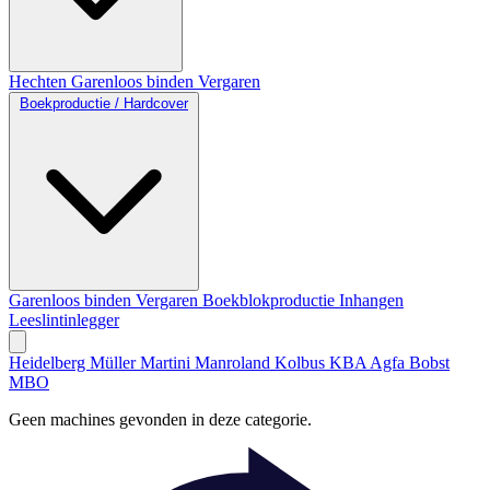
Hechten
Garenloos binden
Vergaren
Boekproductie / Hardcover
Garenloos binden
Vergaren
Boekblokproductie
Inhangen
Leeslintinlegger
Heidelberg
Müller Martini
Manroland
Kolbus
KBA
Agfa
Bobst
MBO
Geen machines gevonden in deze categorie.