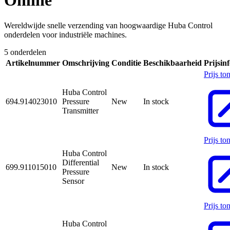
Online
Wereldwijde snelle verzending van hoogwaardige Huba Control
onderdelen voor industriële machines.
5 onderdelen
Artikelnummer
Omschrijving
Conditie
Beschikbaarheid
Prijsin
Prijs to
Huba Control
694.914023010
Pressure
New
In stock
Transmitter
Prijs to
Huba Control
Differential
699.911015010
New
In stock
Pressure
Sensor
Prijs to
Huba Control