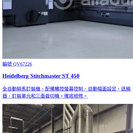
編號 QV67226
Heidelberg Stitchmaster ST 450
全自動騎馬釘裝機，配備觸控螢幕控制、自動幅面設定、送稿
器、釘裝單元和三面裁切機。徹底檢修。