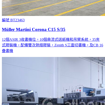
編號 BT23463
Müller Martini Corona C15 S/35
12個ASIR 3收書機位，10個串流式送紙機和吊臂系統，35夾
式膠裝機，配備雙次熱熔膠裝，Zenith S三面切書機，及CB 16
疊書機