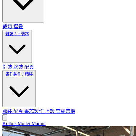
裁切
摺疊
雜誌 / 平裝本
釘裝
膠裝
配頁
書刊製作 / 精裝
膠裝
配頁
書芯製作
上殼
穿絲帶機
Kolbus
Müller Martini