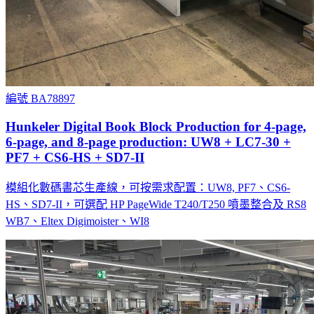
編號 BA78897
Hunkeler Digital Book Block Production for 4-page,
6-page, and 8-page production: UW8 + LC7-30 +
PF7 + CS6-HS + SD7-II
模組化數碼書芯生產線，可按需求配置：UW8, PF7、CS6-
HS、SD7-II，可選配 HP PageWide T240/T250 噴墨整合及 RS8
WB7、Eltex Digimoister、WI8