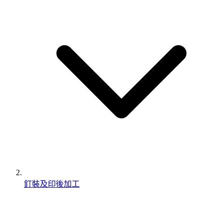
釘裝及印後加工