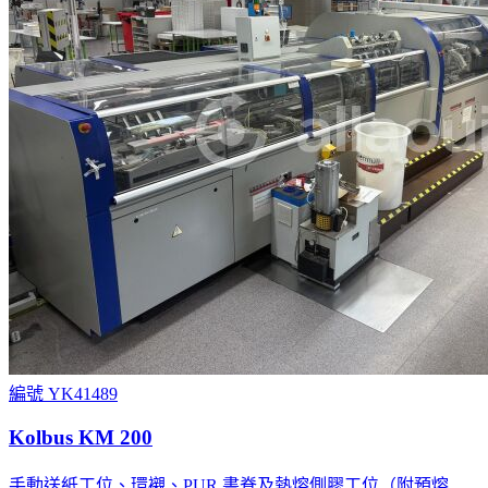
編號 YK41489
Kolbus KM 200
手動送紙工位、環襯、PUR 書脊及熱熔側膠工位（附預熔