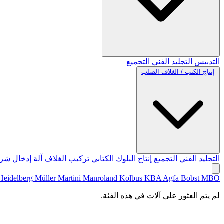
التدبيس
التجليد الفني
التجميع
إنتاج الكتب / الغلاف الصلب
التجليد الفني
التجميع
إنتاج البلوك الكتابي
تركيب الغلاف
آلة إدخال شري
Heidelberg
Müller Martini
Manroland
Kolbus
KBA
Agfa
Bobst
MBO
لم يتم العثور على آلات في هذه الفئة.