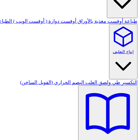
طباعة أوفست مغذية بالأوراق
أوفست دوارة ( أوفست الويب )
الطباع
إنتاج التغليف
التكسير
طي ولصق العلب
البصم الحراري (الفويل الساخن)