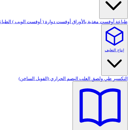
طباعة أوفست مغذية بالأوراق
أوفست دوارة ( أوفست الويب )
الطباع
إنتاج التغليف
التكسير
طي ولصق العلب
البصم الحراري (الفويل الساخن)