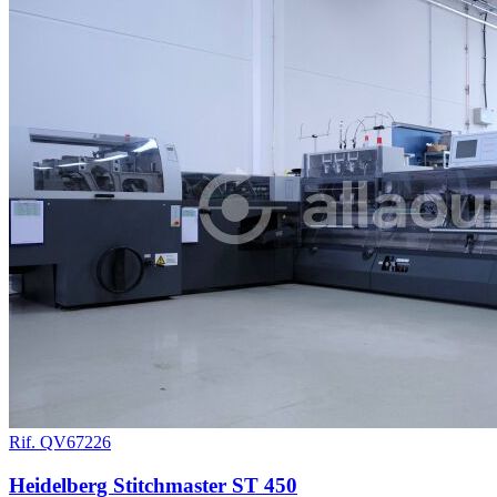
Rif. QV67226
Heidelberg Stitchmaster ST 450