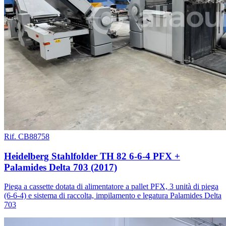
Rif. CB88758
Heidelberg Stahlfolder TH 82 6-6-4 PFX +
Palamides Delta 703 (2017)
Piega a cassette dotata di alimentatore a pallet PFX, 3 unità di piega
(6-6-4) e sistema di raccolta, impilamento e legatura Palamides Delta
703