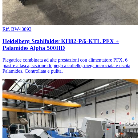
Rif. BW43893
Heidelberg Stahlfolder KH82-P/6-KTL PFX +
Palamides Alpha 500HD
Piegatrice combinata ad alte prestazioni con alimentatore PFX, 6
piastre a tasca, sezione di piega a coltello, piega incrociata e uscita
Palamides. Controllata e pulita.