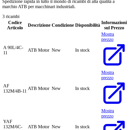
Spedizione rapida in tutto il mondo di ricambi di alta qualità a
marchio ATB per macchinari industriali.
3 ricambi
Codice
Informazioni
Descrizione
Condizione
Disponibilità
Articolo
sul Prezzo
Mostra
prezzo
A 90L/4C-
ATB Motor
New
In stock
11
Mostra
prezzo
AF
ATB Motor
New
In stock
132M/4B-11
Mostra
prezzo
YAF
132M/6C-
ATB Motor
New
In stock