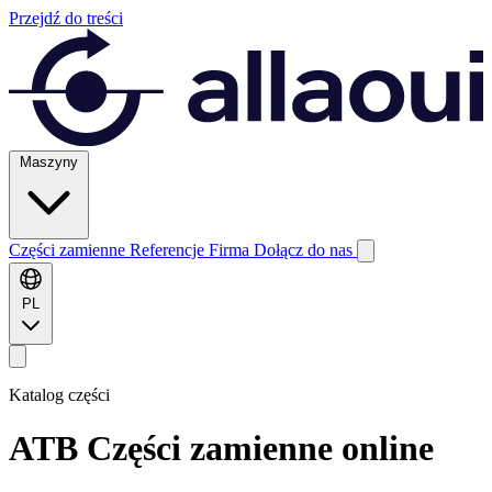
Przejdź do treści
Maszyny
Części zamienne
Referencje
Firma
Dołącz do nas
PL
Katalog części
ATB
Części zamienne online