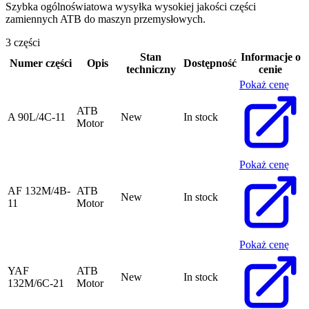
Szybka ogólnoświatowa wysyłka wysokiej jakości części
zamiennych ATB do maszyn przemysłowych.
3 części
Stan
Informacje o
Numer części
Opis
Dostępność
techniczny
cenie
Pokaż cenę
ATB
A 90L/4C-11
New
In stock
Motor
Pokaż cenę
AF 132M/4B-
ATB
New
In stock
11
Motor
Pokaż cenę
YAF
ATB
New
In stock
132M/6C-21
Motor