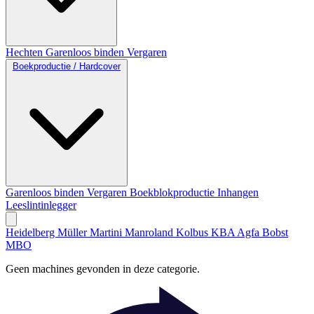
Hechten
Garenloos binden
Vergaren
Boekproductie / Hardcover
Garenloos binden
Vergaren
Boekblokproductie
Inhangen
Leeslintinlegger
Heidelberg
Müller Martini
Manroland
Kolbus
KBA
Agfa
Bobst
MBO
Geen machines gevonden in deze categorie.