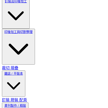
釘裝及印後加工
印後加工與切割整理
裁切
摺疊
雜誌 / 平裝本
釘裝
膠裝
配頁
書刊製作 / 精裝