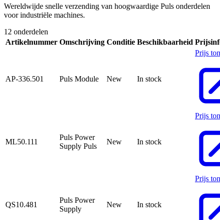
Wereldwijde snelle verzending van hoogwaardige Puls onderdelen
voor industriële machines.
12 onderdelen
Artikelnummer
Omschrijving
Conditie
Beschikbaarheid
Prijsin
Prijs to
AP-336.501
Puls Module
New
In stock
Prijs to
Puls Power
ML50.111
New
In stock
Supply Puls
Prijs to
Puls Power
QS10.481
New
In stock
Supply