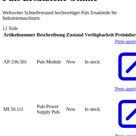
Weltweiter Schnellversand hochwertiger Puls Ersatzteile für
Industriemaschinen.
12 Teile
Artikelnummer
Beschreibung
Zustand
Verfügbarkeit
Preisinfo
Preis anze
AP-336.501
Puls Module
New
In stock
Preis anze
Puls Power
ML50.111
New
In stock
Supply Puls