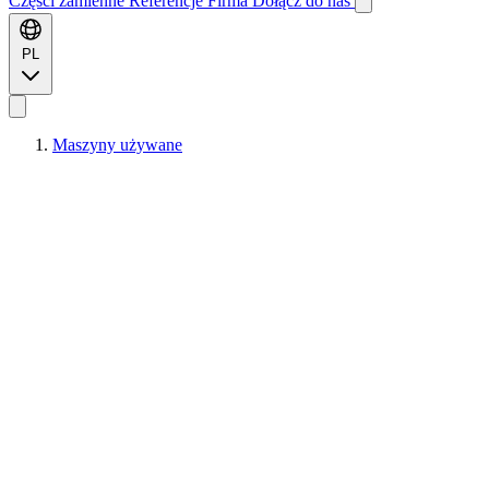
Części zamienne
Referencje
Firma
Dołącz do nas
PL
Maszyny używane