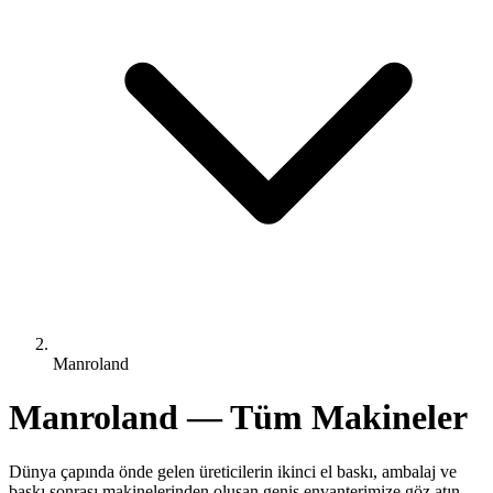
Manroland
Manroland — Tüm Makineler
Dünya çapında önde gelen üreticilerin ikinci el baskı, ambalaj ve
baskı sonrası makinelerinden oluşan geniş envanterimize göz atın.