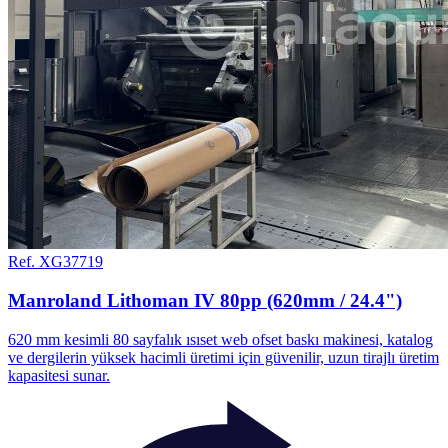
Ref. XG37719
Manroland Lithoman IV 80pp (620mm / 24.4")
620 mm kesimli 80 sayfalık ısıset web ofset baskı makinesi, katalog
ve dergilerin yüksek hacimli üretimi için güvenilir, uzun tirajlı üretim
kapasitesi sunar.