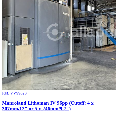
Ref. VV99823
Manroland Lithoman IV 96pp (Cutoff: 4 x
307mm/12" or 5 x 246mm/9.7")