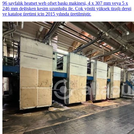
96 sayfalık heatset web ofset baskı makinesi, 4 x 307 mm veya 5 x
246 mm değişken kesim uzunluğu ile. Çok yönlü yüksek tirajlı dergi
ve katalog üretimi için 2015 yılında üretilmiştir.