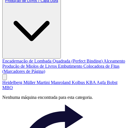
Produção de Livros / Capa Dura
Encadernação de Lombada Quadrada (Perfect Binding)
Alceamento
Produção de Miolos de Livros
Embutimento
Colocadora de Fitas
(Marcadores de Página)
Heidelberg
Müller Martini
Manroland
Kolbus
KBA
Agfa
Bobst
MBO
Nenhuma máquina encontrada para esta categoria.