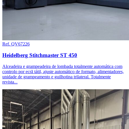
Ref. QV67226
Heidelberg Stitchmaster ST 450
Alceadeira e grampeadeira de lombada totalmente automática com
controlo por ecrã tátil, ajuste automático de formato, alimentadores,
unidade de grampeamento e guilhotina trilateral. Totalmente
revista...