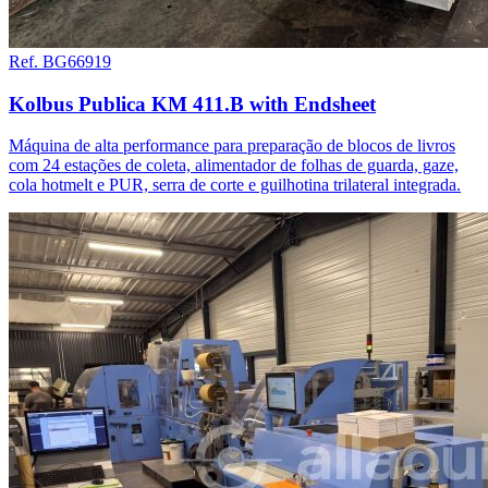
Ref. BG66919
Kolbus Publica KM 411.B with Endsheet
Máquina de alta performance para preparação de blocos de livros
com 24 estações de coleta, alimentador de folhas de guarda, gaze,
cola hotmelt e PUR, serra de corte e guilhotina trilateral integrada.