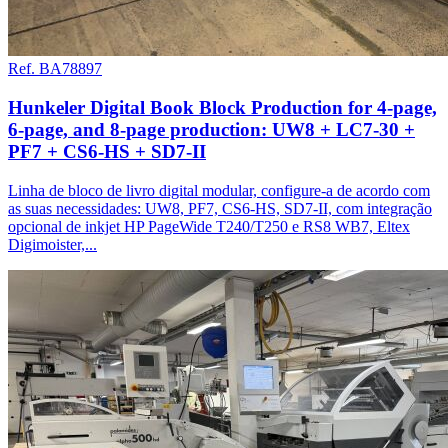
Ref. BA78897
Hunkeler Digital Book Block Production for 4-page,
6-page, and 8-page production: UW8 + LC7-30 +
PF7 + CS6-HS + SD7-II
Linha de bloco de livro digital modular, configure-a de acordo com
as suas necessidades: UW8, PF7, CS6-HS, SD7-II, com integração
opcional de inkjet HP PageWide T240/T250 e RS8 WB7, Eltex
Digimoister,...