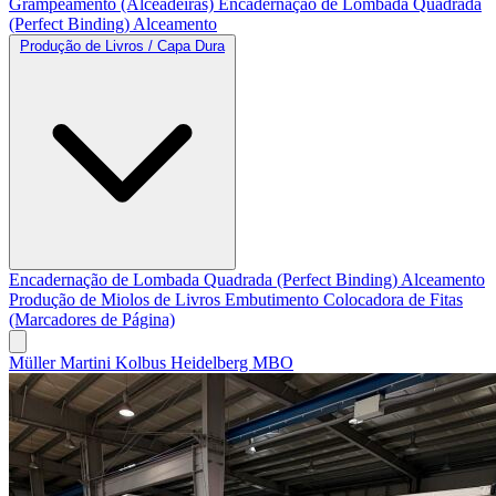
Grampeamento (Alceadeiras)
Encadernação de Lombada Quadrada
(Perfect Binding)
Alceamento
Produção de Livros / Capa Dura
Encadernação de Lombada Quadrada (Perfect Binding)
Alceamento
Produção de Miolos de Livros
Embutimento
Colocadora de Fitas
(Marcadores de Página)
Müller Martini
Kolbus
Heidelberg
MBO