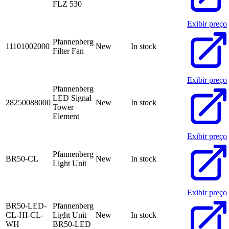
FLZ 530
Exibir preço
Pfannenberg
11101002000
New
In stock
Filter Fan
Exibir preço
Pfannenberg
LED Signal
28250088000
New
In stock
Tower
Element
Exibir preço
Pfannenberg
BR50-CL
New
In stock
Light Unit
Exibir preço
BR50-LED-
Pfannenberg
CL-HI-CL-
Light Unit
New
In stock
WH
BR50-LED