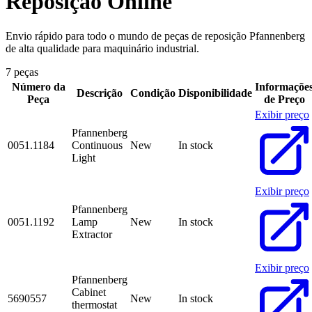
Reposição Online
Envio rápido para todo o mundo de peças de reposição Pfannenberg
de alta qualidade para maquinário industrial.
7 peças
Número da
Informaçõe
Descrição
Condição
Disponibilidade
Peça
de Preço
Exibir preço
Pfannenberg
0051.1184
Continuous
New
In stock
Light
Exibir preço
Pfannenberg
0051.1192
Lamp
New
In stock
Extractor
Exibir preço
Pfannenberg
Cabinet
5690557
New
In stock
thermostat