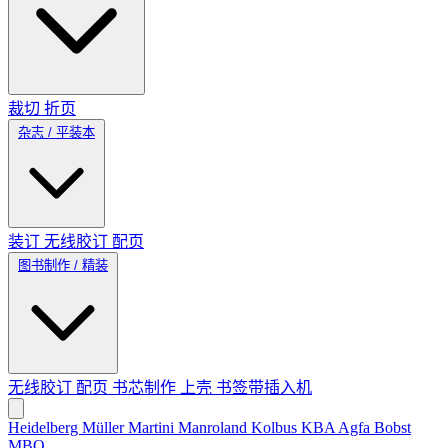
裁切
折页
杂志 / 平装本
装订
无线胶订
配页
图书制作 / 精装
无线胶订
配页
书芯制作
上壳
书签带插入机
Heidelberg
Müller Martini
Manroland
Kolbus
KBA
Agfa
Bobst
MBO