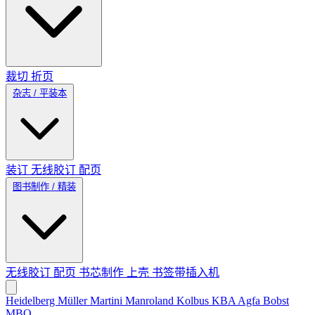
裁切
折页
杂志 / 平装本
装订
无线胶订
配页
图书制作 / 精装
无线胶订
配页
书芯制作
上壳
书签带插入机
Heidelberg
Müller Martini
Manroland
Kolbus
KBA
Agfa
Bobst
MBO