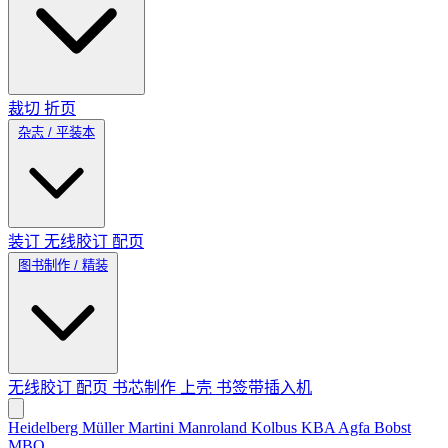
裁切
折页
杂志 / 平装本
装订
无线胶订
配页
图书制作 / 精装
无线胶订
配页
书芯制作
上壳
书签带插入机
Heidelberg
Müller Martini
Manroland
Kolbus
KBA
Agfa
Bobst
MBO