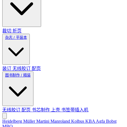
裁切
折页
杂志 / 平装本
装订
无线胶订
配页
图书制作 / 精装
无线胶订
配页
书芯制作
上壳
书签带插入机
Heidelberg
Müller Martini
Manroland
Kolbus
KBA
Agfa
Bobst
MBO