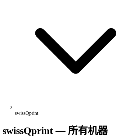
swissQprint
swissQprint — 所有机器