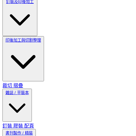
釘裝及印後加工
印後加工與切割整理
裁切
摺疊
雜誌 / 平裝本
釘裝
膠裝
配頁
書刊製作 / 精裝