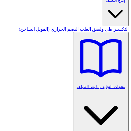
إنتاج التغليف
التكسير
طي ولصق العلب
البصم الحراري (الفويل الساخن)
منتجات التجليد وما بعد الطباعة