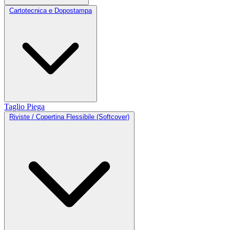
Cartotecnica e Dopostampa
Taglio
Piega
Riviste / Copertina Flessibile (Softcover)