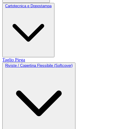
Cartotecnica e Dopostampa
Taglio
Piega
Riviste / Copertina Flessibile (Softcover)