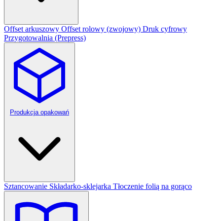
Offset arkuszowy
Offset rolowy (zwojowy)
Druk cyfrowy
Przygotowalnia (Prepress)
Produkcja opakowań
Sztancowanie
Składarko-sklejarka
Tłoczenie folią na gorąco