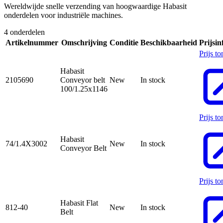
Wereldwijde snelle verzending van hoogwaardige Habasit
onderdelen voor industriële machines.
4 onderdelen
Artikelnummer
Omschrijving
Conditie
Beschikbaarheid
Prijsin
Prijs t
Habasit
2105690
Conveyor belt
New
In stock
100/1.25x1146
Prijs t
Habasit
74/1.4X3002
New
In stock
Conveyor Belt
Prijs t
Habasit Flat
812-40
New
In stock
Belt