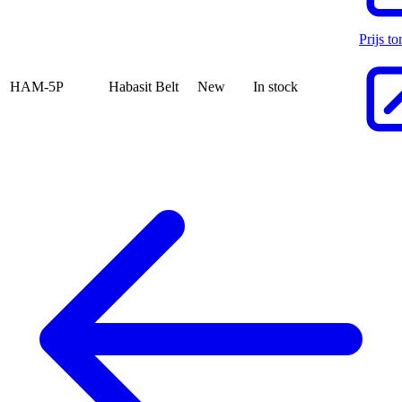
Prijs t
HAM-5P
Habasit Belt
New
In stock