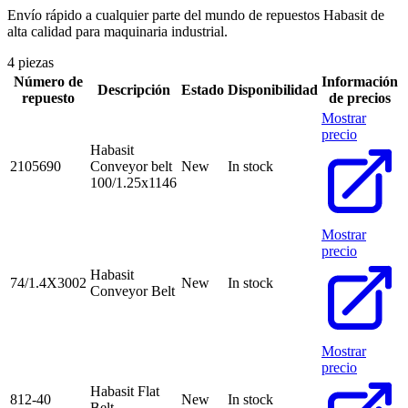
Envío rápido a cualquier parte del mundo de repuestos Habasit de
alta calidad para maquinaria industrial.
4 piezas
Número de
Información
Descripción
Estado
Disponibilidad
repuesto
de precios
Mostrar
precio
Habasit
2105690
Conveyor belt
New
In stock
100/1.25x1146
Mostrar
precio
Habasit
74/1.4X3002
New
In stock
Conveyor Belt
Mostrar
precio
Habasit Flat
812-40
New
In stock
Belt