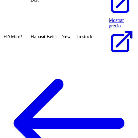
Mostrar
precio
HAM-5P
Habasit Belt
New
In stock