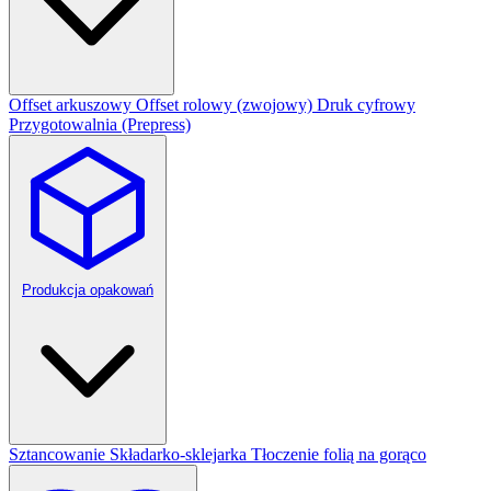
Offset arkuszowy
Offset rolowy (zwojowy)
Druk cyfrowy
Przygotowalnia (Prepress)
Produkcja opakowań
Sztancowanie
Składarko-sklejarka
Tłoczenie folią na gorąco