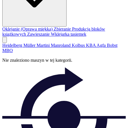
Oklejanie (Oprawa miękka)
Zbieranie
Produkcja bloków
książkowych
Zawieszanie
Wklejarka tasiemek
Heidelberg
Müller Martini
Manroland
Kolbus
KBA
Agfa
Bobst
MBO
Nie znaleziono maszyn w tej kategorii.