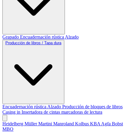
Grapado
Encuadernación rústica
Alzado
Producción de libros / Tapa dura
Encuadernación rústica
Alzado
Producción de bloques de libros
Casing in
Insertadora de cintas marcadoras de lectura
Heidelberg
Müller Martini
Manroland
Kolbus
KBA
Agfa
Bobst
MBO