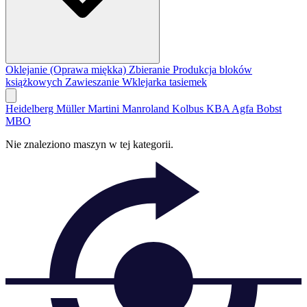
Oklejanie (Oprawa miękka)
Zbieranie
Produkcja bloków
książkowych
Zawieszanie
Wklejarka tasiemek
Heidelberg
Müller Martini
Manroland
Kolbus
KBA
Agfa
Bobst
MBO
Nie znaleziono maszyn w tej kategorii.