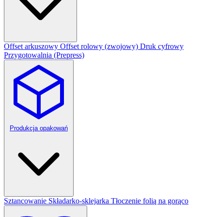
Offset arkuszowy
Offset rolowy (zwojowy)
Druk cyfrowy
Przygotowalnia (Prepress)
Produkcja opakowań
Sztancowanie
Składarko-sklejarka
Tłoczenie folią na gorąco