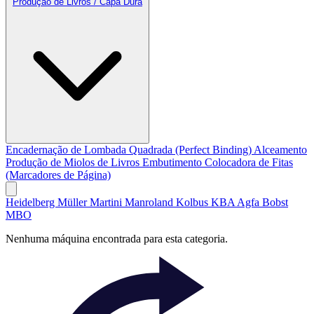
Produção de Livros / Capa Dura
Encadernação de Lombada Quadrada (Perfect Binding)
Alceamento
Produção de Miolos de Livros
Embutimento
Colocadora de Fitas
(Marcadores de Página)
Heidelberg
Müller Martini
Manroland
Kolbus
KBA
Agfa
Bobst
MBO
Nenhuma máquina encontrada para esta categoria.