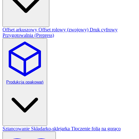
Offset arkuszowy
Offset rolowy (zwojowy)
Druk cyfrowy
Przygotowalnia (Prepress)
Produkcja opakowań
Sztancowanie
Składarko-sklejarka
Tłoczenie folią na gorąco