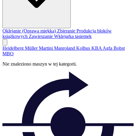
Oklejanie (Oprawa miękka)
Zbieranie
Produkcja bloków
książkowych
Zawieszanie
Wklejarka tasiemek
Heidelberg
Müller Martini
Manroland
Kolbus
KBA
Agfa
Bobst
MBO
Nie znaleziono maszyn w tej kategorii.