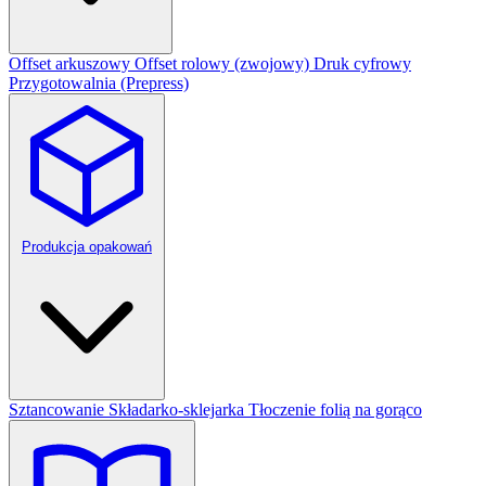
Offset arkuszowy
Offset rolowy (zwojowy)
Druk cyfrowy
Przygotowalnia (Prepress)
Produkcja opakowań
Sztancowanie
Składarko-sklejarka
Tłoczenie folią na gorąco