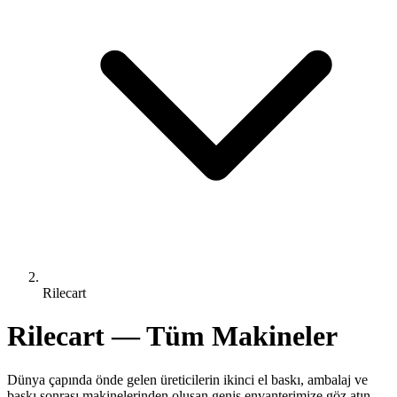
Rilecart
Rilecart — Tüm Makineler
Dünya çapında önde gelen üreticilerin ikinci el baskı, ambalaj ve
baskı sonrası makinelerinden oluşan geniş envanterimize göz atın.