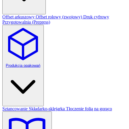
Offset arkuszowy
Offset rolowy (zwojowy)
Druk cyfrowy
Przygotowalnia (Prepress)
Produkcja opakowań
Sztancowanie
Składarko-sklejarka
Tłoczenie folią na gorąco