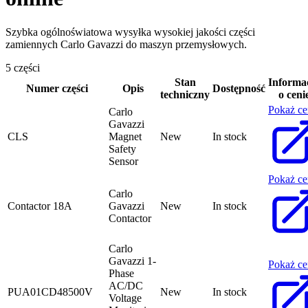
Szybka ogólnoświatowa wysyłka wysokiej jakości części
zamiennych Carlo Gavazzi do maszyn przemysłowych.
5 części
Stan
Informa
Numer części
Opis
Dostępność
techniczny
o ceni
Pokaż ce
Carlo
Gavazzi
CLS
Magnet
New
In stock
Safety
Sensor
Pokaż ce
Carlo
Contactor 18A
Gavazzi
New
In stock
Contactor
Carlo
Gavazzi 1-
Pokaż ce
Phase
AC/DC
PUA01CD48500V
New
In stock
Voltage