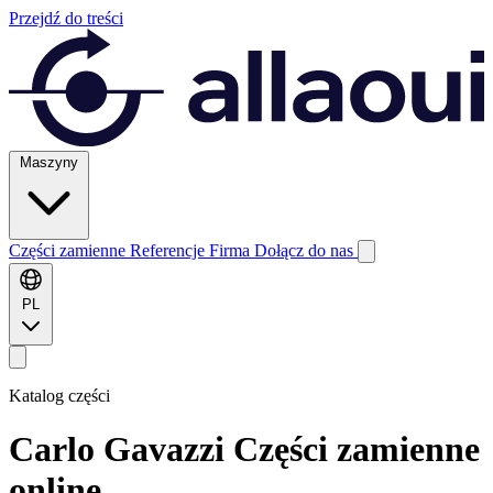
Przejdź do treści
Maszyny
Części zamienne
Referencje
Firma
Dołącz do nas
PL
Katalog części
Carlo Gavazzi
Części zamienne
online