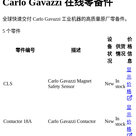
Carlo Gavazzi
在线零备件
全球快速交付 Carlo Gavazzi 工业机器的高质量原厂零备件。
5 个零件
设
价
备
供货
格
零件编号
描述
状
情况
信
况
息
显
示
Carlo Gavazzi Magnet
In
CLS
New
价
Safety Sensor
stock
格
显
示
In
Contactor 18A
Carlo Gavazzi Contactor
New
价
stock
格