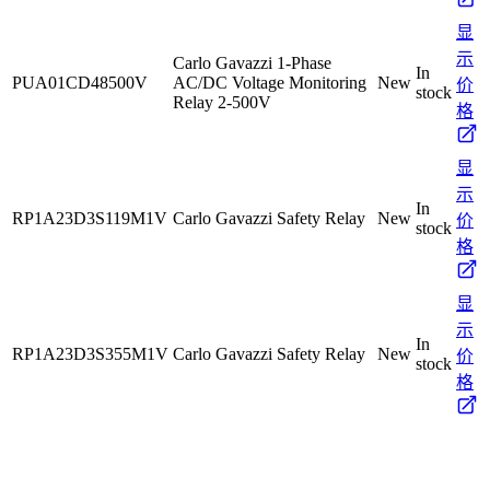
显
示
Carlo Gavazzi 1-Phase
In
PUA01CD48500V
AC/DC Voltage Monitoring
New
价
stock
Relay 2-500V
格
显
示
In
RP1A23D3S119M1V
Carlo Gavazzi Safety Relay
New
价
stock
格
显
示
In
RP1A23D3S355M1V
Carlo Gavazzi Safety Relay
New
价
stock
格