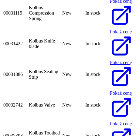
Pokaż cenę
Kolbus
00031115
Compression
New
In stock
Spring
Pokaż cenę
Kolbus Knife
00031422
New
In stock
blade
Pokaż cenę
Kolbus Sealing
00031886
New
In stock
Strip
Pokaż cenę
00032742
Kolbus Valve
New
In stock
Pokaż cenę
Kolbus Toothed
00035398
New
In stock