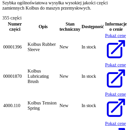
Szybka ogólnoświatowa wysyłka wysokiej jakości części
zamiennych Kolbus do maszyn przemysłowych.
355 części
Numer
Stan
Informacje
Opis
Dostępność
części
techniczny
o cenie
Pokaż cenę
Kolbus Rubber
00001396
New
In stock
Sleeve
Pokaż cenę
Kolbus
00001870
Lubricating
New
In stock
Brush
Pokaż cenę
Kolbus Tension
4000.110
New
In stock
Spring
Pokaż cenę