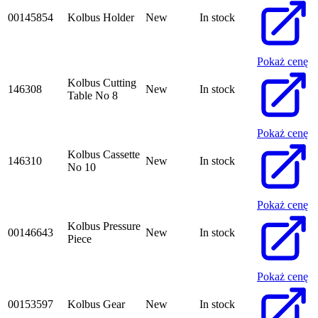
00145854
Kolbus Holder
New
In stock
Pokaż cenę
Kolbus Cutting
146308
New
In stock
Table No 8
Pokaż cenę
Kolbus Cassette
146310
New
In stock
No 10
Pokaż cenę
Kolbus Pressure
00146643
New
In stock
Piece
Pokaż cenę
00153597
Kolbus Gear
New
In stock