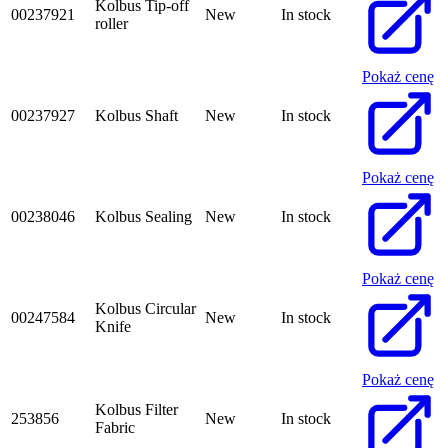
Kolbus Tip-off
00237921
New
In stock
roller
Pokaż cenę
00237927
Kolbus Shaft
New
In stock
Pokaż cenę
00238046
Kolbus Sealing
New
In stock
Pokaż cenę
Kolbus Circular
00247584
New
In stock
Knife
Pokaż cenę
Kolbus Filter
253856
New
In stock
Fabric