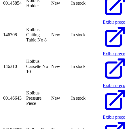
Kolbus
00145854
New
In stock
Holder
Exibir preço
Kolbus
146308
Cutting
New
In stock
Table No 8
Exibir preço
Kolbus
146310
Cassette No
New
In stock
10
Exibir preço
Kolbus
00146643
Pressure
New
In stock
Piece
Exibir preço