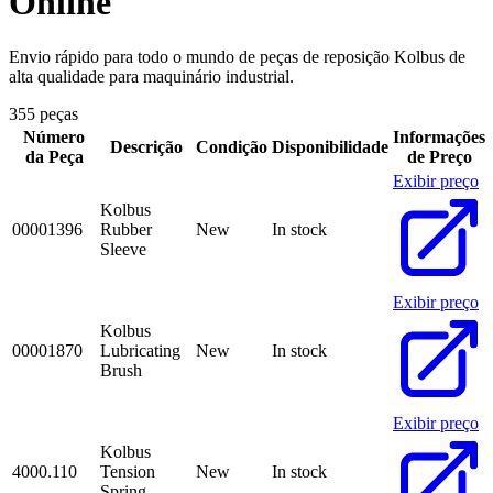
Online
Envio rápido para todo o mundo de peças de reposição Kolbus de
alta qualidade para maquinário industrial.
355 peças
Número
Informações
Descrição
Condição
Disponibilidade
da Peça
de Preço
Exibir preço
Kolbus
00001396
Rubber
New
In stock
Sleeve
Exibir preço
Kolbus
00001870
Lubricating
New
In stock
Brush
Exibir preço
Kolbus
4000.110
Tension
New
In stock
Spring