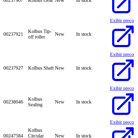
00237907
Kolbus Gear
New
In stock
Exibir preço
Kolbus Tip-
00237921
New
In stock
off roller
Exibir preço
00237927
Kolbus Shaft
New
In stock
Exibir preço
Kolbus
00238046
New
In stock
Sealing
Exibir preço
Kolbus
00247584
Circular
New
In stock