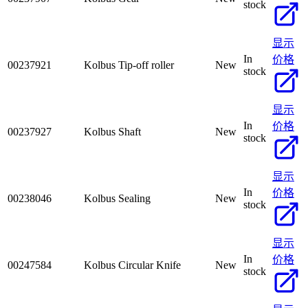
stock
显示
In
价格
00237921
Kolbus Tip-off roller
New
stock
显示
In
价格
00237927
Kolbus Shaft
New
stock
显示
In
价格
00238046
Kolbus Sealing
New
stock
显示
In
价格
00247584
Kolbus Circular Knife
New
stock