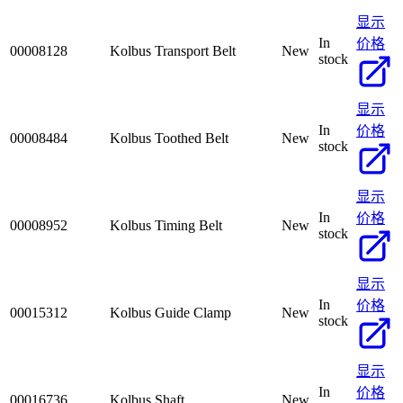
显示
In
价格
00008128
Kolbus Transport Belt
New
stock
显示
In
价格
00008484
Kolbus Toothed Belt
New
stock
显示
In
价格
00008952
Kolbus Timing Belt
New
stock
显示
In
价格
00015312
Kolbus Guide Clamp
New
stock
显示
In
价格
00016736
Kolbus Shaft
New