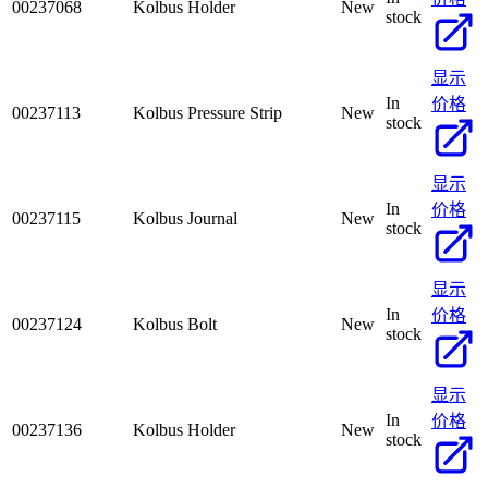
00237068
Kolbus Holder
New
stock
显示
In
价格
00237113
Kolbus Pressure Strip
New
stock
显示
In
价格
00237115
Kolbus Journal
New
stock
显示
In
价格
00237124
Kolbus Bolt
New
stock
显示
In
价格
00237136
Kolbus Holder
New
stock