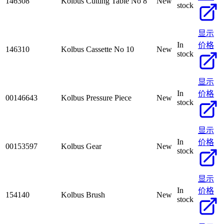
146308
Kolbus Cutting Table No 8
New
stock
显示
In
价格
146310
Kolbus Cassette No 10
New
stock
显示
In
价格
00146643
Kolbus Pressure Piece
New
stock
显示
In
价格
00153597
Kolbus Gear
New
stock
显示
In
价格
154140
Kolbus Brush
New
stock