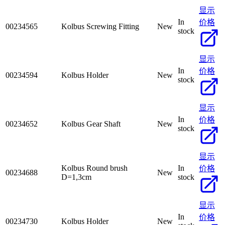
显示
In
价格
00234565
Kolbus Screwing Fitting
New
stock
显示
In
价格
00234594
Kolbus Holder
New
stock
显示
In
价格
00234652
Kolbus Gear Shaft
New
stock
显示
Kolbus Round brush
In
价格
00234688
New
D=1,3cm
stock
显示
In
价格
00234730
Kolbus Holder
New