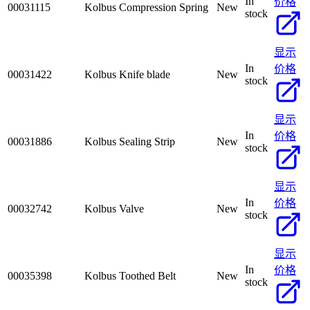
In
价格
00031115
Kolbus Compression Spring
New
stock
显示
In
价格
00031422
Kolbus Knife blade
New
stock
显示
In
价格
00031886
Kolbus Sealing Strip
New
stock
显示
In
价格
00032742
Kolbus Valve
New
stock
显示
In
价格
00035398
Kolbus Toothed Belt
New
stock