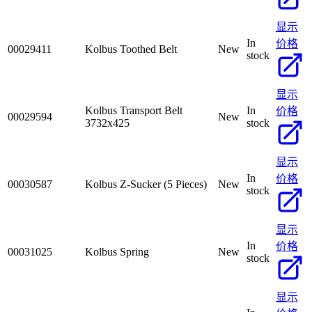
显示
In
价格
00029411
Kolbus Toothed Belt
New
stock
显示
Kolbus Transport Belt
In
价格
00029594
New
3732x425
stock
显示
In
价格
00030587
Kolbus Z-Sucker (5 Pieces)
New
stock
显示
In
价格
00031025
Kolbus Spring
New
stock
显示