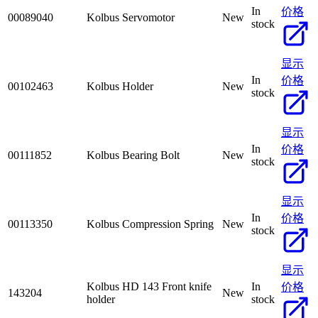
In
价格
00089040
Kolbus Servomotor
New
stock
显示
In
价格
00102463
Kolbus Holder
New
stock
显示
In
价格
00111852
Kolbus Bearing Bolt
New
stock
显示
In
价格
00113350
Kolbus Compression Spring
New
stock
显示
Kolbus HD 143 Front knife
In
价格
143204
New
holder
stock