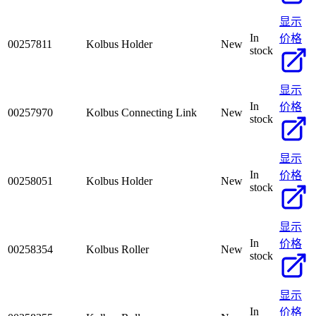
显示
In
价格
00257811
Kolbus Holder
New
stock
显示
In
价格
00257970
Kolbus Connecting Link
New
stock
显示
In
价格
00258051
Kolbus Holder
New
stock
显示
In
价格
00258354
Kolbus Roller
New
stock
显示
In
价格