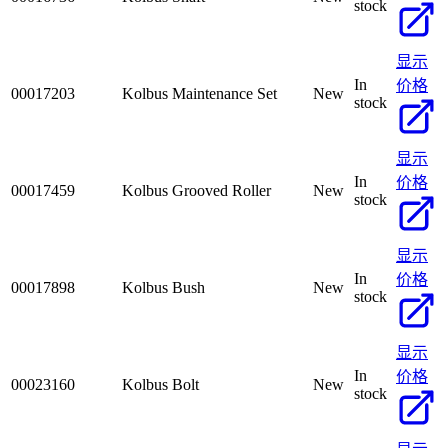
stock
显示
In
价格
00017203
Kolbus Maintenance Set
New
stock
显示
In
价格
00017459
Kolbus Grooved Roller
New
stock
显示
In
价格
00017898
Kolbus Bush
New
stock
显示
In
价格
00023160
Kolbus Bolt
New
stock