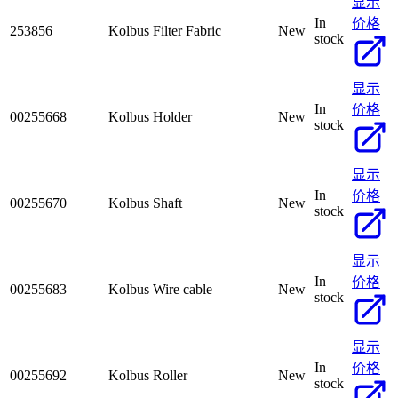
显示
In
价格
253856
Kolbus Filter Fabric
New
stock
显示
In
价格
00255668
Kolbus Holder
New
stock
显示
In
价格
00255670
Kolbus Shaft
New
stock
显示
In
价格
00255683
Kolbus Wire cable
New
stock
显示
In
价格
00255692
Kolbus Roller
New
stock