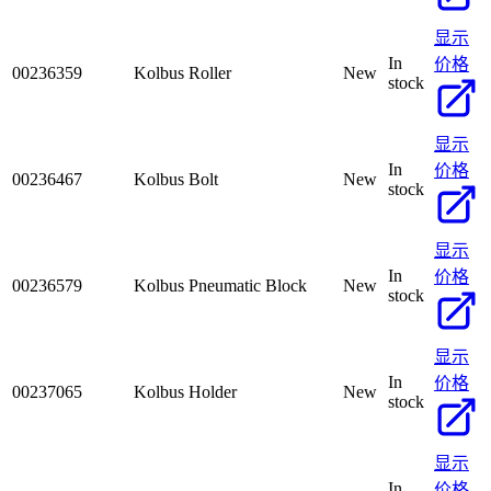
显示
In
价格
00236359
Kolbus Roller
New
stock
显示
In
价格
00236467
Kolbus Bolt
New
stock
显示
In
价格
00236579
Kolbus Pneumatic Block
New
stock
显示
In
价格
00237065
Kolbus Holder
New
stock
显示
In
价格