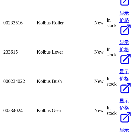
显示
In
价格
00233516
Kolbus Roller
New
stock
显示
In
价格
233615
Kolbus Lever
New
stock
显示
In
价格
000234022
Kolbus Bush
New
stock
显示
In
价格
00234024
Kolbus Gear
New
stock
显示