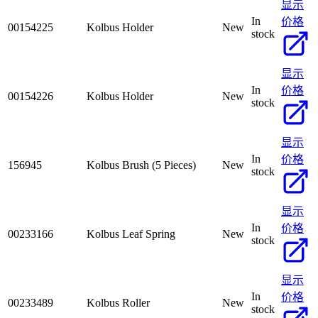
显示
In
价格
00154225
Kolbus Holder
New
stock
显示
In
价格
00154226
Kolbus Holder
New
stock
显示
In
价格
156945
Kolbus Brush (5 Pieces)
New
stock
显示
In
价格
00233166
Kolbus Leaf Spring
New
stock
显示
In
价格
00233489
Kolbus Roller
New
stock