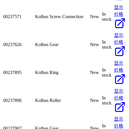
显示
In
价格
00237571
Kolbus Screw Connection
New
stock
显示
In
价格
00237626
Kolbus Gear
New
stock
显示
In
价格
00237895
Kolbus Ring
New
stock
显示
In
价格
00237896
Kolbus Roller
New
stock
显示
In
价格
00237907
Kolbus Gear
New