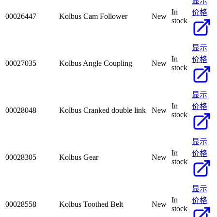
显示
In
价格
00026447
Kolbus Cam Follower
New
stock
显示
In
价格
00027035
Kolbus Angle Coupling
New
stock
显示
In
价格
00028048
Kolbus Cranked double link
New
stock
显示
In
价格
00028305
Kolbus Gear
New
stock
显示
In
价格
00028558
Kolbus Toothed Belt
New
stock