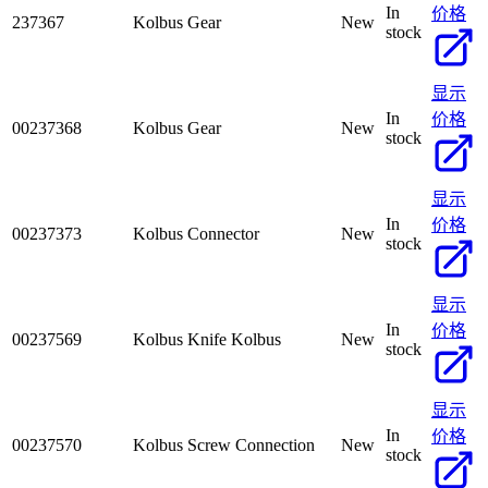
In
价格
237367
Kolbus Gear
New
stock
显示
In
价格
00237368
Kolbus Gear
New
stock
显示
In
价格
00237373
Kolbus Connector
New
stock
显示
In
价格
00237569
Kolbus Knife Kolbus
New
stock
显示
In
价格
00237570
Kolbus Screw Connection
New
stock