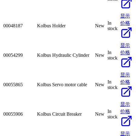
显示
In
价格
00048187
Kolbus Holder
New
stock
显示
In
价格
00054299
Kolbus Hydraulic Cylinder
New
stock
显示
In
价格
00055865
Kolbus Servo motor cable
New
stock
显示
In
价格
00055906
Kolbus Circuit Breaker
New
stock
显示