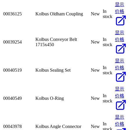
显示
In
价格
00036125
Kolbus Oldham Coupling
New
stock
显示
Kolbus Conveyor Belt
In
价格
00039254
New
1715x450
stock
显示
In
价格
00040519
Kolbus Sealing Set
New
stock
显示
In
价格
00040549
Kolbus O-Ring
New
stock
显示
In
价格
00043978
Kolbus Angle Connector
New
stock