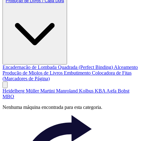
Produção de Livros / Capa Dura
Encadernação de Lombada Quadrada (Perfect Binding)
Alceamento
Produção de Miolos de Livros
Embutimento
Colocadora de Fitas
(Marcadores de Página)
Heidelberg
Müller Martini
Manroland
Kolbus
KBA
Agfa
Bobst
MBO
Nenhuma máquina encontrada para esta categoria.