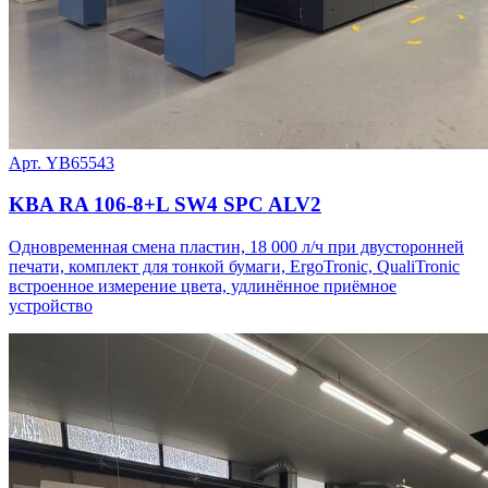
Арт. YB65543
KBA RA 106-8+L SW4 SPC ALV2
Одновременная смена пластин, 18 000 л/ч при двусторонней
печати, комплект для тонкой бумаги, ErgoTronic, QualiTronic
встроенное измерение цвета, удлинённое приёмное
устройство