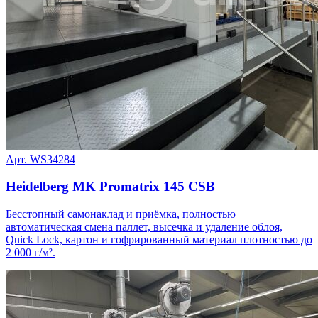
Арт. WS34284
Heidelberg MK Promatrix 145 CSB
Бесстопный самонаклад и приёмка, полностью
автоматическая смена паллет, высечка и удаление облоя,
Quick Lock, картон и гофрированный материал плотностью до
2 000 г/м².