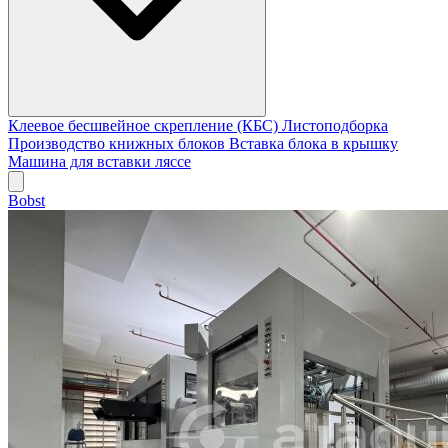
Клеевое бесшвейное скрепление (КБС)
Листоподборка
Производство книжных блоков
Вставка блока в крышку
Машина для вставки ляссе
Bobst