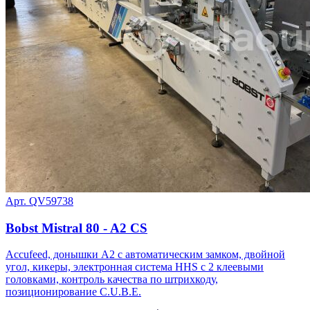
Арт. QV59738
Bobst Mistral 80 - A2 CS
Accufeed, донышки A2 с автоматическим замком, двойной
угол, кикеры, электронная система HHS с 2 клеевыми
головками, контроль качества по штрихкоду,
позиционирование C.U.B.E.