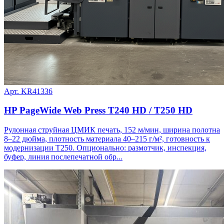
Арт. KR41336
HP PageWide Web Press T240 HD / T250 HD
Рулонная струйная ЦМИК печать, 152 м/мин, ширина полотна
8–22 дюйма, плотность материала 40–215 г/м², готовность к
модернизации T250. Опционально: размотчик, инспекция,
буфер, линия послепечатной обр...