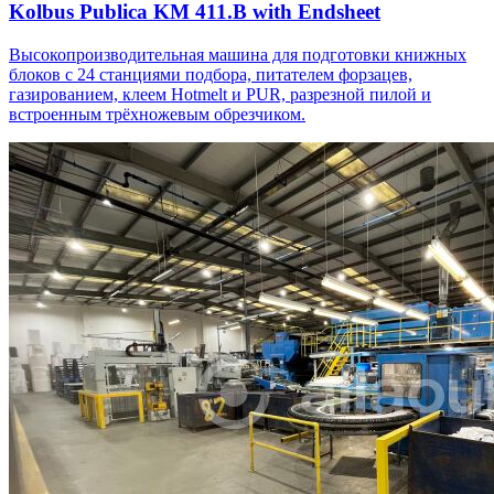
Kolbus Publica KM 411.B with Endsheet
Высокопроизводительная машина для подготовки книжных
блоков с 24 станциями подбора, питателем форзацев,
газированием, клеем Hotmelt и PUR, разрезной пилой и
встроенным трёхножевым обрезчиком.