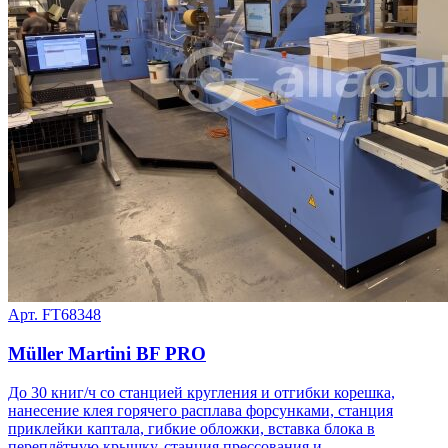
Арт. FT68348
Müller Martini BF PRO
До 30 книг/ч со станцией кругления и отгибки корешка,
нанесение клея горячего расплава форсунками, станция
приклейки каптала, гибкие обложки, вставка блока в
переплётную крышку, станция прессования и...