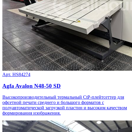
Арт. HS84274
Agfa Avalon N48-50 SD
Высокопроизводительный термальный CtP-плейтсеттер для
офсетной печати среднего и большого форматов с
полуавтоматической загрузкой пластин и высоким качеством
формирования изображения.