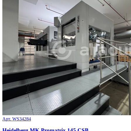
Арт. WS34284
Heidelberg MK Promatrix 145 CSB