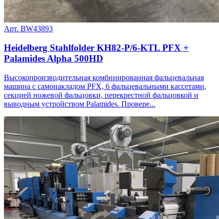
Арт. BW43893
Heidelberg Stahlfolder KH82-P/6-KTL PFX +
Palamides Alpha 500HD
Высокопроизводительная комбинированная фальцевальная
машина с самонакладом PFX, 6 фальцевальными кассетами,
секцией ножевой фальцовки, перекрестной фальцовкой и
выводным устройством Palamides. Провере...