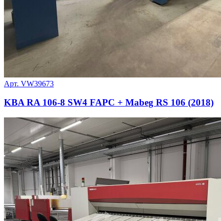
Арт. VW39673
KBA RA 106-8 SW4 FAPC + Mabeg RS 106 (2018)