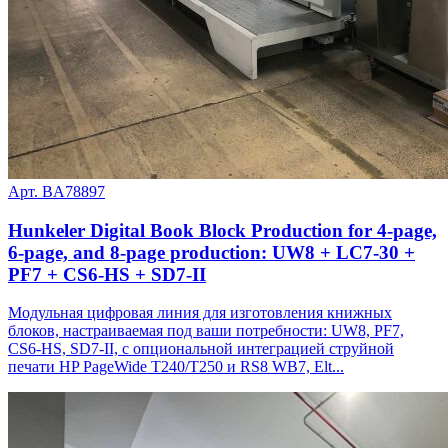
Арт. BA78897
Hunkeler Digital Book Block Production for 4-page,
6-page, and 8-page production: UW8 + LC7-30 +
PF7 + CS6-HS + SD7-II
Модульная цифровая линия для изготовления книжных
блоков, настраиваемая под ваши потребности: UW8, PF7,
CS6-HS, SD7-II, с опциональной интеграцией струйной
печати HP PageWide T240/T250 и RS8 WB7, Elt...