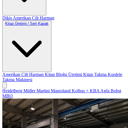
Dikiş
Amerikan Cilt
Harman
Kitap Üretimi / Sert Kapak
Amerikan Cilt
Harman
Kitap Bloğu Üretimi
Kitap Takma
Kurdele
Takma Makinesi
Heidelberg
Müller Martini
Manroland
Kolbus
×
KBA
Agfa
Bobst
MBO