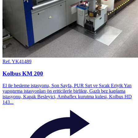
Ref. YK41489
Kolbus KM 200
El ile besleme istasyonu, Son Sayfa, PUR Sırt ve Sıcak Eriyik Yan
yapıştırma istasyonları ön eriticilerle birlikte, Gazlı bez kaplama
istasyonu, Kapak Besleyici, Ambaflex kurutma kulesi, Kolbus HD
143...