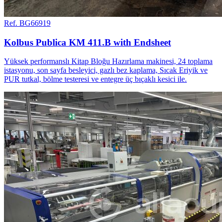
Ref. BG66919
Kolbus Publica KM 411.B with Endsheet
Yüksek performanslı Kitap Bloğu Hazırlama makinesi, 24 toplama
istasyonu, son sayfa besleyici, gazlı bez kaplama, Sıcak Eriyik ve
PUR tutkal, bölme testeresi ve entegre üç bıçaklı kesici ile.