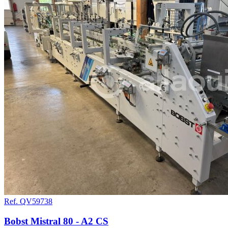
Ref. QV59738
Bobst Mistral 80 - A2 CS