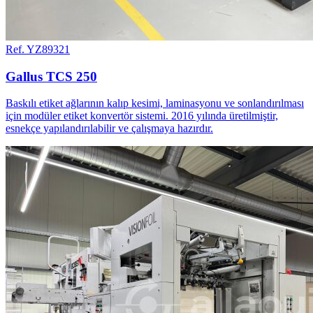
Ref. YZ89321
Gallus TCS 250
Baskılı etiket ağlarının kalıp kesimi, laminasyonu ve sonlandırılması
için modüler etiket konvertör sistemi. 2016 yılında üretilmiştir,
esnekçe yapılandırılabilir ve çalışmaya hazırdır.