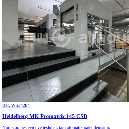
Ref. WS34284
Heidelberg MK Promatrix 145 CSB
Non-stop besleyici ve teslimat, tam otomatik palet değişimi,