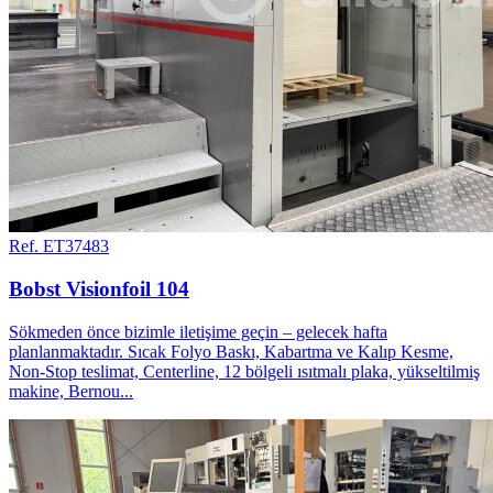
Ref. ET37483
Bobst Visionfoil 104
Sökmeden önce bizimle iletişime geçin – gelecek hafta
planlanmaktadır. Sıcak Folyo Baskı, Kabartma ve Kalıp Kesme,
Non-Stop teslimat, Centerline, 12 bölgeli ısıtmalı plaka, yükseltilmiş
makine, Bernou...