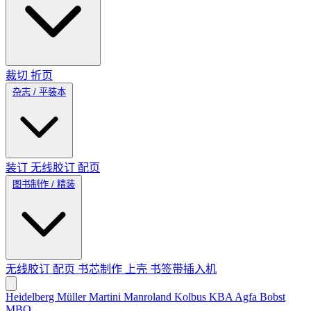
裁切
折页
杂志 / 平装本
装订
无线胶订
配页
图书制作 / 精装
无线胶订
配页
书芯制作
上壳
书签带插入机
Heidelberg
Müller Martini
Manroland
Kolbus
KBA
Agfa
Bobst
MBO